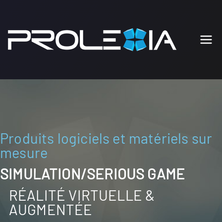
PRO
Produits
et
LEX
développ
ements
IA
sur
mesure
Produits logiciels et matériels sur
mesure
SIMULATION/SERIOUS GAME
RÉALITÉ VIRTUELLE &
AUGMENTÉE